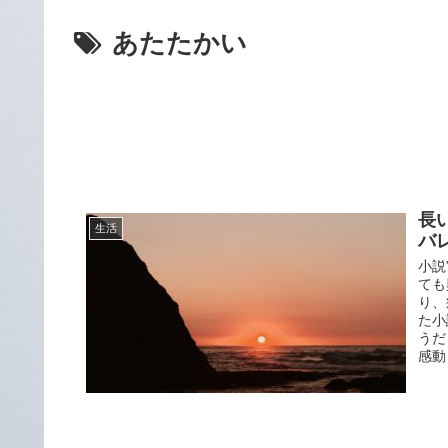
あたたかい
長
生活
バ
小説
ても
り、
た小
うだ
感動