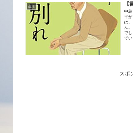
【
生活
中島
平が
は、
ん。
でし
でい
スポ