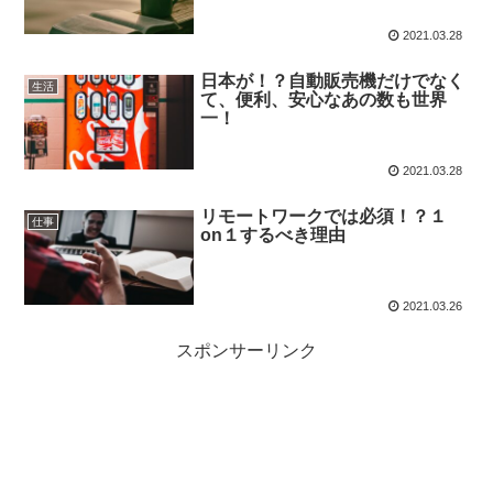
2021.03.28
日本が！？自動販売機だけでなく
生活
て、便利、安心なあの数も世界
一！
2021.03.28
リモートワークでは必須！？１
仕事
on１するべき理由
2021.03.26
スポンサーリンク