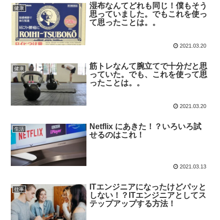
湿布なんてどれも同じ！僕もそう
健康
思っていました。でもこれを使っ
て思ったことは。。
2021.03.20
筋トレなんて腕立てで十分だと思
健康
っていた。でも、これを使って思
ったことは。。
2021.03.20
Netflix にあきた！？いろいろ試
生活
せるのはこれ！
2021.03.13
ITエンジニアになったけどパッと
仕事
しない！？ITエンジニアとしてス
テップアップする方法！