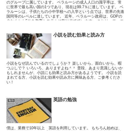
のグループに属しています。 ベラルーシの成人人口の識字率は、常
に世界で最も高い国の1つであり、現在は99.7％に達しています。 ベ
ラルーシは、子供たちの小中学校への入学という点では、世界の先進
国同等のレベルに達しています。 近年、ベラルーシ政府は、GDPの
少なくとも5％を教育システムに割り当てています。 これは、ヨーロ
ッパの先進国の教育に対する予算に劣ることはありません。
小説を読む効果と読み方
勉強
小説をなぜ読んでいるのでしょうか？ 楽しいから、面白いから、暇
つぶしで？ いろいろ、ありますよね＾＾ 普段、あまり意識しないか
もしれませんが、小説にも効果と読み方があるようです。 小説を読
まれてる方、小説を読む効果や読み方に興味ある方、ご参考くださ
い！
英語の勉強
勉強
僕は、業務で10年以上 英語を利用しています。 もちろん始めは、