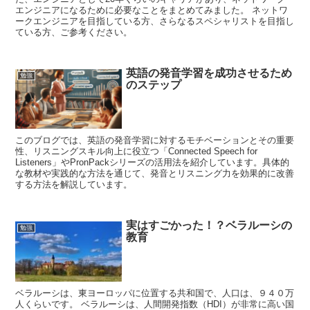
エンジニアになるために必要なことをまとめてみました。 ネットワ
ークエンジニアを目指している方、さらなるスペシャリストを目指し
ている方、ご参考ください。
英語の発音学習を成功させるため
勉強
のステップ
このブログでは、英語の発音学習に対するモチベーションとその重要
性、リスニングスキル向上に役立つ「Connected Speech for
Listeners」やPronPackシリーズの活用法を紹介しています。具体的
な教材や実践的な方法を通じて、発音とリスニング力を効果的に改善
する方法を解説しています。
実はすごかった！？ベラルーシの
勉強
教育
ベラルーシは、東ヨーロッパに位置する共和国で、人口は、９４０万
人くらいです。 ベラルーシは、人間開発指数（HDI）が非常に高い国