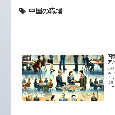
中国の職場
国
仕事
ア
上司
本、
につ
に影
ニケ