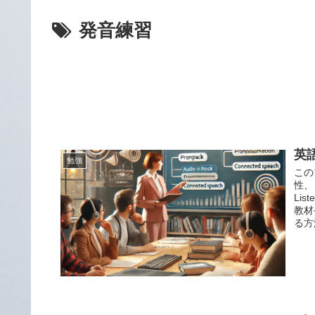
発音練習
英
勉強
この
性、
Li
教材
る方