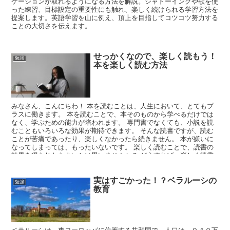
ケーションが取れるようになる方法を解説。シャドーイングや歌を使
った練習、目標設定の重要性にも触れ、楽しく続けられる学習方法を
提案します。英語学習を山に例え、頂上を目指してコツコツ努力する
ことの大切さを伝えます。
せっかくなので、楽しく読もう！
勉強
本を楽しく読む方法
みなさん、こんにちわ！ 本を読むことは、人生において、とてもプ
ラスに働きます。 本を読むことで、本そのものから学べるだけでは
なく、学ぶための能力が培われます。 専門書でなくても、小説を読
むこともいろいろな効果が期待できます。 そんな読書ですが、読む
ことが苦痛であったり、楽しくなかったら続きません。 本が嫌いに
なってしまっては、もったいないです。 楽しく読むことで、読書の
効果を得られたらよいとは思いませんか？ どうすれば、楽しく読書
できるのか、一緒に考えてみましょう！
実はすごかった！？ベラルーシの
勉強
教育