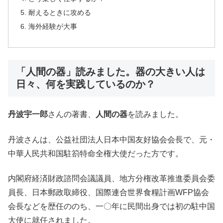
耐えるときに攻める
海外経験が大事
「人間の器」読みました。器の大きい人は
日々、何を実践しているのか？
丹波宇一郎
さんの著書、
人間の器
を読みました。
丹波さんは、公益社団法人日本中国友好協会会長で、元・
中華人民共和国駐箚特命全権大使だった方です。
内閣府経済財政諮問会議議員、地方分権改革推進委員会委
員長、日本郵政取締役、国際連合世界食糧計画WFP協会
会長などを歴任ののち、一〇年に民間出身では初の駐中国
大使に就任されました。