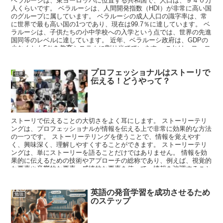
ベラルーシは、東ヨーロッパに位置する共和国で、人口は、９４０万
人くらいです。 ベラルーシは、人間開発指数（HDI）が非常に高い国
のグループに属しています。 ベラルーシの成人人口の識字率は、常
に世界で最も高い国の1つであり、現在は99.7％に達しています。 ベ
ラルーシは、子供たちの小中学校への入学という点では、世界の先進
国同等のレベルに達しています。 近年、ベラルーシ政府は、GDPの
少なくとも5％を教育システムに割り当てています。 これは、ヨーロ
ッパの先進国の教育に対する予算に劣ることはありません。
プロフェッショナルはストーリで
仕事
伝える！どうやって？
ストーリで伝えることの大切さをよく耳にします。 ストーリーテリ
ングは、プロフェッショナルが情報を伝える上で非常に効果的な方法
の一つです。 ストーリーテリングを使うことで、情報を覚えやす
く、興味深く、理解しやすくすることができます。 ストーリーテリ
ングは、単にストーリーを語ることだけではありません。 情報を効
果的に伝えるための技術やアプローチの総称であり、例えば、視覚的
な要素や音響的な要素、感情的な要素を使って、情報を強調すること
もできます。
英語の発音学習を成功させるため
勉強
のステップ