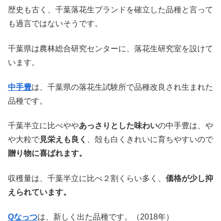
歴史も古く、千葉落花生ブランドを確立した品種と言って
も過言ではないそうです。
千葉県は農林総合研究センターに、落花生研究室を設けて
います。
中手豊
は、千葉県の落花生試験所で品種改良され生まれた
品種です。
千葉半立に比べやや
あっさりとした味わい
の中手豊は、や
や大粒で
見栄えも良く
、殻も白くきれいに育ちやすいので
贈り物に喜ばれます。
収穫量は、千葉半立に比べ２割くらい多く、
価格が少し抑
えられています。
Qなっつ
は、新しく出た品種です。（2018年）