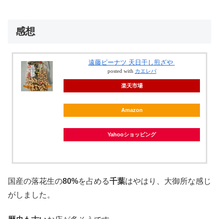
感想
遠藤ピーナツ 天日干し煎ざや
posted with
カエレバ
楽天市場
Amazon
Yahooショッピング
国産の落花生の
80%
を占める
千葉
はやはり、大御所な感じ
がしました。