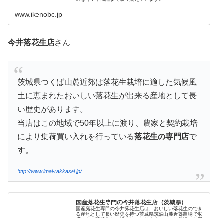
www.ikenobe.jp
今井落花生店
さん
茨城県つくば山麓近郊は落花生栽培に適した気候風
土に恵まれたおいしい落花生が出来る産地として長
い歴史があります。
当店はこの地域で50年以上に渡り、農家と契約栽培
により集荷買い入れを行っている
落花生の専門店
で
す。
http://www.imai-rakkasei.jp/
国産落花生専門の今井落花生店（茨城県）
国産落花生専門の今井落花生店は、おいしい落花生のでき
る産地として長い歴史を持つ茨城県筑波山麓近郊農場で収