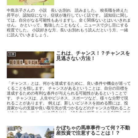
中島京子さんの 小説 長いお別れ 読みました。 校長職を終えた
昇平が、認知症になり、症状が進行していく話です。 認知症に関し
ては、自分がなる可能性もありますし、全く関係ないとはいいきれま
せん。 かといって、勉強したこともなく、ニュースで少し目にする
程度でした。 小説好きな方、長いお別れもう読んだという方、一緒
に読んでいきましょう。
これは、チャンス！？チャンスを
仕事
見逃さない方法！
「チャンス」とは、何かを達成するために、良い条件や機会が巡って
くることを指します。 チャンスがあるということは、自分の目標を
達成するための有利な条件が与えられる可能性があるということで
す。 チャンスは、人生やビジネス、スポーツなど、様々な分野で現
れることがあります。 例えば、新しいビジネスを始める際には、投
資家からの支援や良い取引先が見つかるなどのチャンスが現れること
があります。スポーツの場合には、試合中に相手のミスを利用してチ
ャンスを生かすことができます。 チャンスは、自分で創り出すこと
もできます。
かぼちゃの馬車事件って何？不動
副業
産投資で注意することは！？