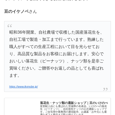
豆のイケノベ
さん
昭和36年開業。自社農場で収穫した国産落花生を、
自社工場で製造・加工まで行っています。熟練した
職人がすべての生産工程において目を光らせてお
り、高品質な製品をお客様にお届けします。安心で
おいしい落花生（ピーナッツ）、ナッツ類を是非ご
賞味ください。ご贈答やお返しの品としても喜ばれ
ます。
https://www.ikenobe.jp/
落花生・ナッツ類の通販ショップ｜豆のいけのべ
皇室献上品にも選ばれた茨城県の名産品、いけのべの落花
生（ピーナッツ）、自社焙煎ナッツの公式通販ショップで
す。ご自宅用や業務用の通信販売、お歳暮・お中元にも最
適なギフト商品まで取り揃えています。