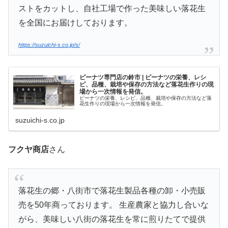
ストをカットし、自社工場で作った美味しい落花生
を全国にお届けしております。
https://suzuichi-s.co.jp/s/
ピーナツ専門店の鈴市 | ピーナツの栄養、レシ
ピ、品種、栽培や保存の方法など落花生作りの現
場から一次情報を発信。
ピーナツの栄養、レシピ、品種、栽培や保存の方法など落
花生作りの現場から一次情報を発信。
suzuichi-s.co.jp
フクヤ商店
さん
落花生の郷・八街市で落花生製品各種の卸・小売販
売を50年商っております。 生産農家と協力し合いな
がら、美味しい八街の落花生を常に煎りたてで提供