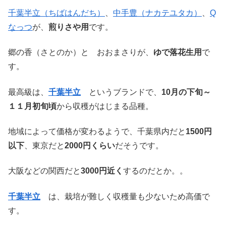
千葉半立（ちばはんだち）
、
中手豊（ナカテユタカ）
、
Q
なっつ
が、
煎りさや用
です。
郷の香（さとのか）と おおまさりが、
ゆで落花生用
で
す。
最高級は、
千葉半立
というブランドで、
10月の下旬～
１１月初旬頃
から収穫がはじまる品種。
地域によって価格が変わるようで、千葉県内だと
1500円
以下
、東京だと
2000円くらい
だそうです。
大阪などの関西だと
3000円近く
するのだとか。。
千葉半立
は、栽培が難しく収穫量も少ないため高価で
す。