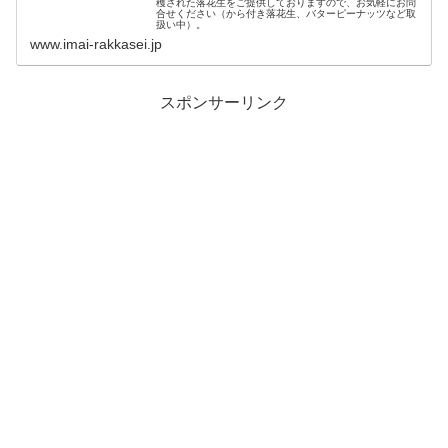
穫された落花生をご提供しておりますので、お気軽にお問
合せください（から付き落花生、バターピーナッツなど取
扱い中）。
www.imai-rakkasei.jp
スポンサーリンク