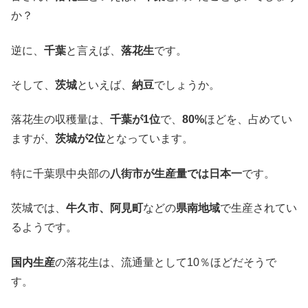
か？
逆に、
千葉
と言えば、
落花生
です。
そして、
茨城
といえば、
納豆
でしょうか。
落花生の収穫量は、
千葉が1位
で、
80%
ほどを、占めてい
ますが、
茨城が2位
となっています。
特に千葉県中央部の
八街市が生産量では日本一
です。
茨城では、
牛久市、阿見町
などの
県南地域
で生産されてい
るようです。
国内生産
の落花生は、流通量として10％ほどだそうで
す。