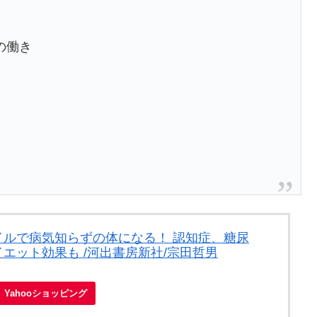
の働き
イルで病気知らずの体になる！ 認知症、糖尿
エット効果も /河出書房新社/宗田哲男
Yahooショッピング