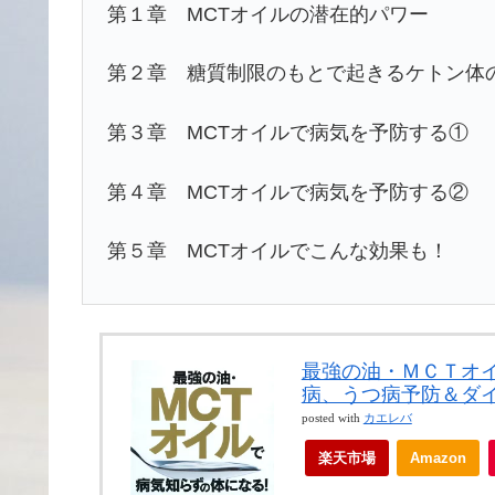
第１章 MCTオイルの潜在的パワー
第２章 糖質制限のもとで起きるケトン体
第３章 MCTオイルで病気を予防する①
第４章 MCTオイルで病気を予防する②
第５章 MCTオイルでこんな効果も！
最強の油・ＭＣＴオ
病、うつ病予防＆ダイ
posted with
カエレバ
楽天市場
Amazon