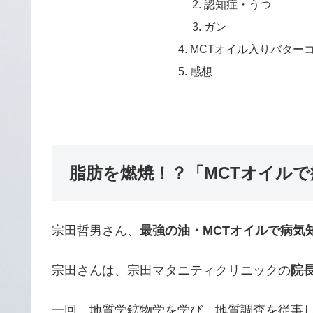
認知症・うつ
ガン
MCTオイル入りバター
感想
脂肪を燃焼！？「MCTオイル
宗田哲男さん、
最強の油・MCTオイルで病気
宗田さんは、宗田マタニティクリニックの
院
一回、地質学鉱物学を学び、地質調査を従事