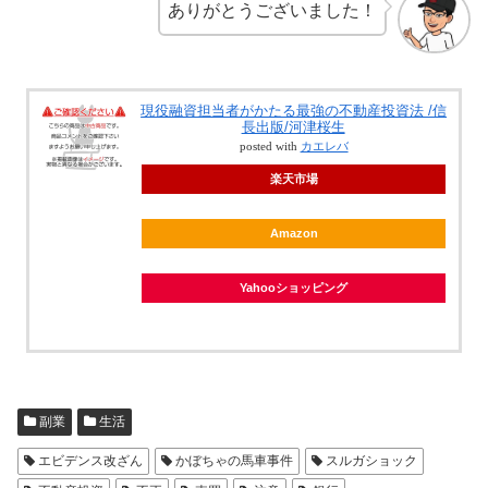
ありがとうございました！
現役融資担当者がかたる最強の不動産投資法 /信
長出版/河津桜生
posted with
カエレバ
楽天市場
Amazon
Yahooショッピング
副業
生活
エビデンス改ざん
かぼちゃの馬車事件
スルガショック