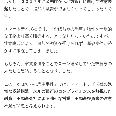
しかし、
２０１７年
に
金融庁
から地方銀行に向けて
注意喚
起
したことで、追加の融資ができなくなってしまったので
す。
スマートデイズ社では、「かぼちゃの馬車」物件を一般的
な価格より高く販売することでなりたっていたのですが、
注意喚起により、追加の融資が受けられず、新規案件が続
かずに破綻してしまいました。
もちろん、家賃を得ることでローン返済していた投資家の
人たちも息詰まることとなりました。
この「かぼちゃの馬車事件」では、スマートデイズ社の
異
常な収益構造
、
スルガ銀行のコンプライアンスを無視した
融資
、
不動産会社による強引な営業
、
不動産投資家の注意
不足
が問題と考えられます。