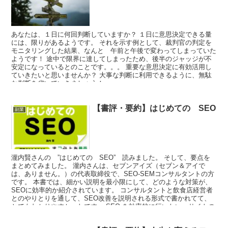
あなたは、１日に何回判断していますか？ １日に意思決定できる量
には、限りがあるようです。 それを示す例として、裁判官の判定を
モニタリングした結果、なんと 午前と午後で変わってしまっていた
ようです！ 途中で限界に達してしまったため、後半のジャッジが不
安定になっているとのことです。。。 重要な意思決定に有効活用し
ていきたいと思いませんか？ 大事な判断に利用できるように、無駄
な判断を省いていきましょう！
【書評・要約】はじめての SEO
副業
瀧内賢さんの ”はじめての SEO” 読みました。 そして、要点を
まとめてみました。 瀧内さんは、セブンアイズ（セブン＆アイで
は、ありません。）の代表取締役で、SEO-SEMコンサルタントの方
です。 本書では、細かい説明を最小限にして、どのような対策が、
SEOに効率的か紹介されています。 コンサルタントと飲食店経営者
とのやりとりを通して、SEO改善を説明される形式で書かれてて、
とてもわかりやすかったです。 SEO を効率的に行いたい、サイトの
改善したい方、一緒に読んでいきましょう！