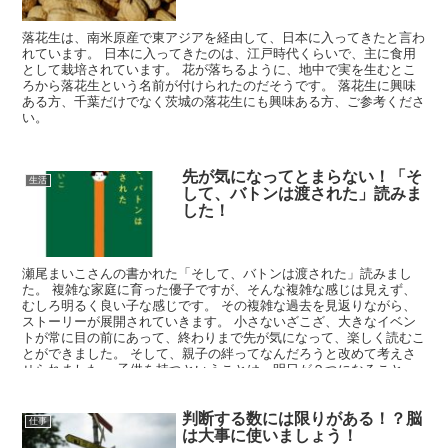
落花生は、南米原産で東アジアを経由して、日本に入ってきたと言わ
れています。 日本に入ってきたのは、江戸時代くらいで、主に食用
として栽培されています。 花が落ちるように、地中で実を生むとこ
ろから落花生という名前が付けられたのだそうです。 落花生に興味
ある方、千葉だけでなく茨城の落花生にも興味ある方、ご参考くださ
い。
先が気になってとまらない！「そ
生活
して、バトンは渡された」読みま
した！
瀬尾まいこさんの書かれた「そして、バトンは渡された」読みまし
た。 複雑な家庭に育った優子ですが、そんな複雑な感じは見えず、
むしろ明るく良い子な感じです。 その複雑な過去を見返りながら、
ストーリーが展開されていきます。 小さないざこざ、大きなイベン
トが常に目の前にあって、終わりまで先が気になって、楽しく読むこ
とができました。 そして、親子の絆ってなんだろうと改めて考えさ
せられました。 子供を持つということは、明日が２つになること、
自分より可能性のある２倍の未来になることだそうです。 僕も親と
して、子供をもっと応援したくなりました。 そして、もっとケーキ
判断する数には限りがある！？脳
を買おうと思いました。
仕事
は大事に使いましょう！