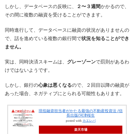
しかし、データベースの反映に、
２〜３週間
かかるので、
その間に複数の融資を受けることができます。
同時進行して、データベースに融資の状況がありませんの
で、話を進めている複数の銀行間で
状況を知ることができ
ません。
実は、同時決済スキームは、
グレーゾーン
で罰則があるわ
けではないようです。
しかし、銀行の
心象は悪くなる
ので、２回目以降の融資が
あった場合、ネガティブにとられる可能性もあります。
現役融資担当者がかたる最強の不動産投資法 /信
長出版/河津桜生
posted with
カエレバ
楽天市場