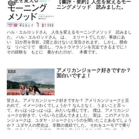
【書評・要約】人生を変えるモー
生活
ニングメソッド 読みました。
ハル・エルロッドさん 人生を変えるモーニングメソッド 読みまし
た。 ハル・エルロッドさん は、 エリートでしたが、事故にあ
い 11か所を骨折、2度と歩けないと宣告されます。 しかし、懸命
な リハビリで 復活し、ウルトラマラソンを完走できるまでに！
その経験を もとに 書かれたのが、 本書です。
アメリカンジョーク好きですか？
生活
面白いですよ！
皆さん、アメリカンジョーク好きですか？ アメリカンジョークと言
われて、イメージわくでしょうか？ なんとなく、うまいこと言っ
て、わっはっはっはっは、みたいな感じです。 僕は、アメリカンジ
ョークが好きで、いろいろと読んできました。 実は、このアメリカ
ンジョークは、ユダヤ・ジョークというのを聞いたことあるでしょう
か？ ユダヤ人の歴史は、非難の連続でした。 それをユーモアで乗り
切ってきたというのです。 有名なアメリカのコメディアンで、セッ
クス・アンド・ザ・シティの製作者 ダレーン・スターさん、スティ