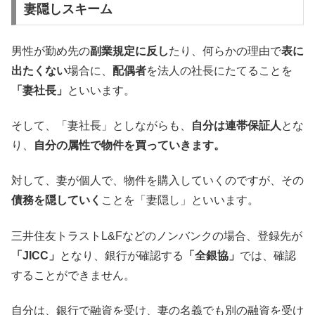
妻隠しスキーム
男性が勤め先の
副業規定に反し
たり、何らかの理由で
表に
出たくない
場合に、
配偶者
を法人の社長にたてることを
「妻社長」
といいます。
そして、「妻社長」としながらも、
自分は連帯保証人
とな
り、
自分の属性で物件を買っていきます。
対して、妻が個人で、物件を購入していくのですが、その
債務を隠していく
ことを「妻隠し」といいます。
三井住友トラストL&Fなどのノンバンクの場合、登録先が
「JICC」
となり、銀行が確認する
「全銀協」
では、確認
することができません。
自分は、銀行で融資を受け、妻の名義でも別の融資を受け