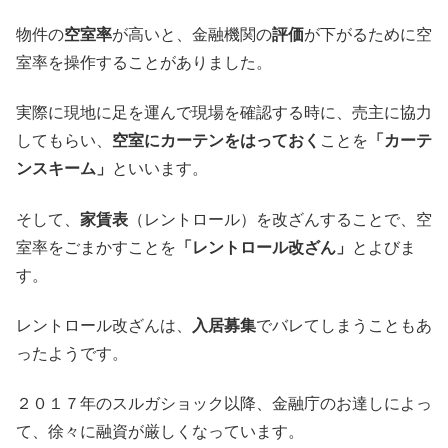
物件の
空室率
が高いと、金融機関の
評価
が下がるために空
室率を操作することがありました。
実際に現地に足を運んで現場を確認する時に、売主に協力
してもらい、
空室にカーテンをはっておく
ことを
「カーテ
ンスキーム」
といいます。
そして、
家賃表
（レントロール）を改ざんすることで、空
室率をごまかすことを
「レントロール改ざん」
とよびま
す。
レントロール改ざんは、
入居募集
でバレてしまうこともあ
ったようです。
２０１７年のスルガショック以降、金融庁のお達しによっ
て、徐々に融資が厳しくなっています。