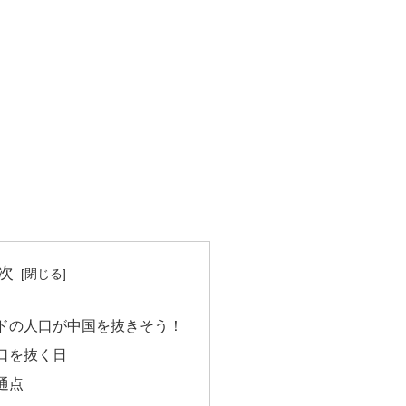
次
ドの人口が中国を抜きそう！
口を抜く日
通点