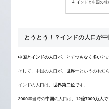
インドと中国の相
とうとう！？インドの人口が中
中国とインドの人口
が、とてつもなく
多い
と
そして、中国の人口が、
世界一
というのも知
インドの人口は、
世界第二位
です。
2000
年当時の
中国
の人口は、
12億7000万人
で