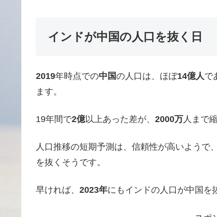
インドが中国の人口を抜く日
2019
年時点での
中国
の人口は、ほぼ
14億人
で
ます。
19年間で
2億
以上あった差が、
2000万
人まで
人口推移の短期予測は、信頼性が高いようで
を抜くそうです。
早ければ、
2023年
にもインドの人口が中国を