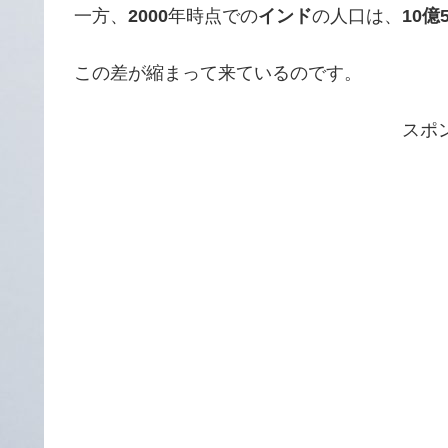
一方、
2000
年時点での
インド
の人口は、
10億
この差が縮まって来ているのです。
スポ