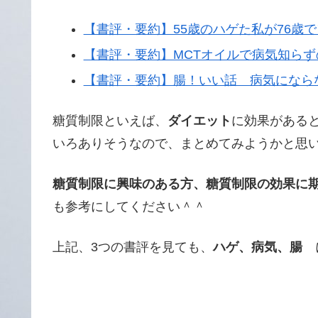
【書評・要約】55歳のハゲた私が76歳
【書評・要約】MCTオイルで病気知ら
【書評・要約】腸！いい話 病気にな
糖質制限といえば、
ダイエット
に効果がある
いろありそうなので、まとめてみようかと思
糖質制限に興味のある方、糖質制限の効果に
も参考にしてください＾＾
上記、3つの書評を見ても、
ハゲ、病気、腸
に