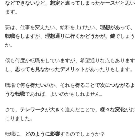
などできない
など、
想定と違ってしまったケース
だと思い
ます。
要は、仕事を変えたい、給料を上げたい、
理想があって、
転職をします
が、
理想通りに行くかどうかが、鍵
でしょう
か。
僕も何度か転職をしていますが、希望通りな点もあります
し、
思っても見なかったデメリット
があったりもします。
職場で
何を得たい
のか、それを
得ることで次につながるよ
うな転職
であれば、よいのかもしれません。
さて、
テレワーク
が大きく進んだことで、
様々な変化
がお
こりました。
転職に、
どのように影響
するのでしょうか？