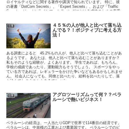
ロイヤルティなどに関する著作や講演で知られています。 特に、彼
の著書「DotCom Secrets」、「Expert Secrets」、および「Traffic
Secrets」は、オンラインマーケティングにおける成功のための貴重
な情報が詰まった本として広く読まれています。
４５％の人が他人と比べて落ち込
仕事
んでる？！ポジティブに考える方
法！
ある調査によると 45.2%もの人が、他人と比べて落ち込むことがあ
るようです。 あなたは、他人と比べて落ち込むことがありますか？
私もそのような経験が、よくあります。 学生であれば、もちろん、
学校の成績であったり、運動能力もそうでしょう。 スポーツをやっ
ている方であれば、レギュラーをかけた争いなどもあるかもしれませ
ん。 社会人になっても、同僚と比べたり、給料を比べたりして、落
ち込んでしまうこともあるでしょう。
アグロツーリズムって何？？ベラ
仕事
ルーシで熱いビジネス！
ベラルーシの経済は、一人当たりGDPで世界で114番目の経済です。
ベラルーシは、中規模の工業および農業国です。 ベラルーシでのビ