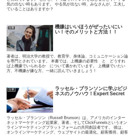
気の出ない時もあります。 やる気が出ない時、みなさんが、工夫し
ていることはありますか？
機嫌はいいほうがぜったいにい
仕事
い！そのメリットと方法！！
著者は、明治大学の教授で、教育学、身体論、コミュニケーション論
を専門とされています。 本書では、上機嫌の必要性 と どうすれ
ば上機嫌でいられるか について書かれています。 上機嫌でいたい
方、不機嫌が嫌な方、一緒に読んでいきましょう！
ラッセル・ブランソンに学ぶビジ
仕事
ネスのノウハウ！Expert Secret
ラッセル・ブランソン（Russell Brunson）は、アメリカのインター
ネットマーケティング起業家、著者、そしてClickFunnelsというオン
ラインマーケティングプラットフォームの共同創設者です。 彼は、
オンラインマーケティング、ウェブサイトの最適化、顧客獲得、顧客