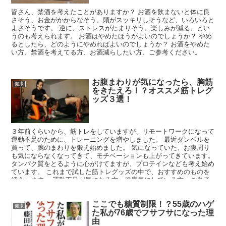
皆さん、禁酒を考えたことがありますか？ お酒を飲まないと体に良
さそう、お金がかからなそう、頭がスッキリしそうなど、いろいろと
よさそうです。 逆に、ストレスがたまりそう、楽しみが減る、とい
うのも考えられます。 お酒はやめたほうがよいのでしょうか？ やめ
るとしたら、どのようにやめればよいのでしょうか？ お酒をやめた
い方、禁酒を考えてる方、お酒減らしたい方、ご参考ください。
お腹まわりが気になったら、胸筋
健康
をきたえろ！？オススメ筋トレグ
ッズ３選！
３年前くらいから、筋トレをしていますが、リモートワークになって
運動不足のために、トレーニングを増やしました。 最近ダンベルを
買って、腕のまわりを鍛え始めました。 気になっていた、お腹周り
も気にならなくなってきて、モチベーションも上がってきています。
タンパク質をとるように心がけてますが、プロテインなども考え始め
ています。 これまで試した筋トレグッズの中で、おすすめのものを
紹介します。 運動不足が気になる方、健康気にしている方、ご参考
ください。
ここでも糖質制限！？55歳のハゲ
健康
た私が76歳でフサフサになった理
由