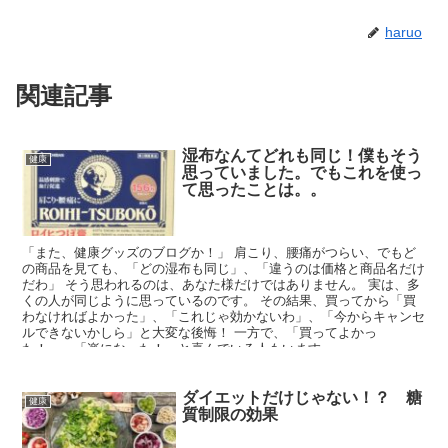
haruo
関連記事
湿布なんてどれも同じ！僕もそう
健康
思っていました。でもこれを使っ
て思ったことは。。
「また、健康グッズのブログか！」 肩こり、腰痛がつらい、でもど
の商品を見ても、「どの湿布も同じ」、「違うのは価格と商品名だけ
だわ」 そう思われるのは、あなた様だけではありません。 実は、多
くの人が同じように思っているのです。 その結果、買ってから「買
わなければよかった」、「これじゃ効かないわ」、「今からキャンセ
ルできないかしら」と大変な後悔！ 一方で、「買ってよかっ
た！」、「楽になった！」と喜んでいる人もいます。
ダイエットだけじゃない！？ 糖
健康
質制限の効果